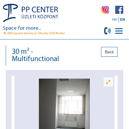
HU
EN
Space for more...
45,000 square meters in Óbuda (Old Buda)
30 m² -
Back
Multifunctional