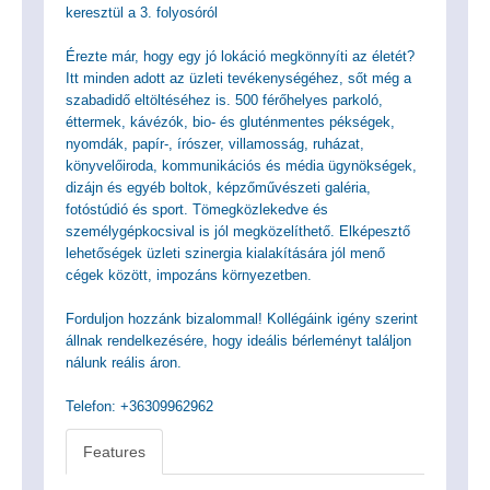
keresztül a 3. folyosóról
Érezte már, hogy egy jó lokáció megkönnyíti az életét?
Itt minden adott az üzleti tevékenységéhez, sőt még a
szabadidő eltöltéséhez is. 500 férőhelyes parkoló,
éttermek, kávézók, bio- és gluténmentes pékségek,
nyomdák, papír-, írószer, villamosság, ruházat,
könyvelőiroda, kommunikációs és média ügynökségek,
dizájn és egyéb boltok, képzőművészeti galéria,
fotóstúdió és sport. Tömegközlekedve és
személygépkocsival is jól megközelíthető. Elképesztő
lehetőségek üzleti szinergia kialakítására jól menő
cégek között, impozáns környezetben.
Forduljon hozzánk bizalommal! Kollégáink igény szerint
állnak rendelkezésére, hogy ideális bérleményt találjon
nálunk reális áron.
Telefon: +36309962962
Features