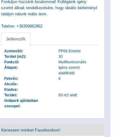
Forduljon hozzánk bizalommal! Kollégáink igény
szerint állnak rendelkezésére, hogy ideális bérleményt
találjon nálunk reális áron.
Telefon: +36309962962
Jellemzők
Azonosító:
PP66-Emelet
Terület (m2):
30
Funkció:
Multifunkcionális
Állapot:
Igény szerint
alakítható
Fekvés:
K
Akciós:
Kiadva:
Terület:
60 m2 alatt
Golipark ajánlatban
szerepel:
Keressen minket Facebookon!