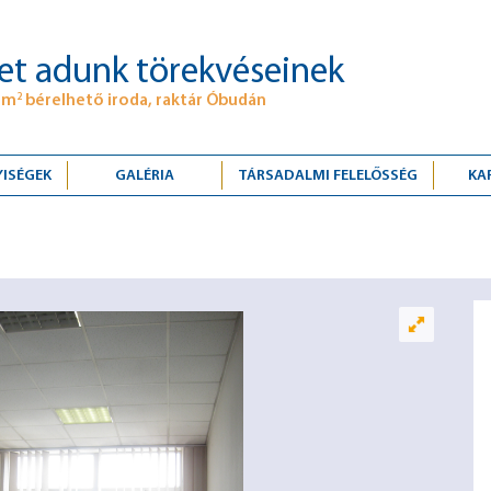
et adunk törekvéseinek
 m
bérelhető iroda, raktár Óbudán
2
YISÉGEK
GALÉRIA
TÁRSADALMI FELELŐSSÉG
KA