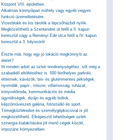
Központ VIII. épületben.
Alkalmas könnyűipari műhely vagy egyéb vegyes
funkció üzemeltetésére.
Vizesblokk és kis tárolók a lépcsőházból nyílik.
Megközelíthető a Szentendrei út felől a II. kapun
keresztül vagy a Reményi Ede utca felől a IV. kapun
keresztül a 3. folyosóról
Érezte már, hogy egy jó lokáció megkönnyíti az
életét?
Itt minden adott az üzleti tevékenységéhez, sőt még a
szabadidő eltöltéséhez is. 500 férőhelyes parkoló,
éttermek, kávézók, bio- és gluténmentes pékségek,
nyomdák, papír-, írószer, villamosság, ruházat,
könyvelőiroda, kommunikációs és média
ügynökségek, dizájn és egyéb boltok,
képzőművészeti galéria, fotóstúdió és sport.
Tömegközlekedve és személygépkocsival is jól
megközelíthető. Elképesztő lehetőségek üzleti
szinergia kialakítására jól menő cégek között,
impozáns környezetben.