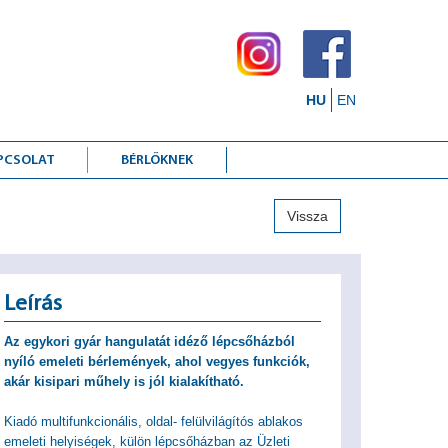
HU
EN
PCSOLAT
BÉRLŐKNEK
Vissza
Leírás
Az egykori gyár hangulatát idéző lépcsőházból
nyíló emeleti bérlemények, ahol vegyes funkciók,
akár kisipari műhely is jól kialakítható.
Kiadó multifunkcionális, oldal- felülvilágítós ablakos
emeleti helyiségek, külön lépcsőházban az Üzleti