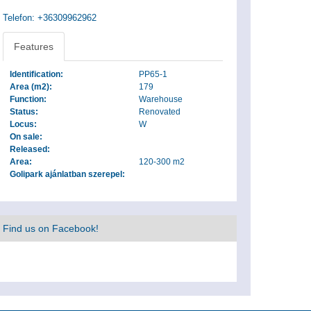
Telefon: +36309962962
Features
Identification:
PP65-1
Area (m2):
179
Function:
Warehouse
Status:
Renovated
Locus:
W
On sale:
Released:
Area:
120-300 m2
Golipark ajánlatban szerepel:
Find us on Facebook!