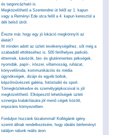
és targoncázható is.
Megközelíthető a Szentendrei út felől az 1. kapun
vagy a Reményi Ede utca felől a 4. kapun keresztül a
déli belső útról.
Érezte már, hogy egy jó lokáció megkönnyíti az
életét?
Itt minden adott az üzleti tevékenységéhez, sőt még a
szabadidő eltöltéséhez is. 500 férőhelyes parkoló,
éttermek, kávézók, bio- és gluténmentes pékségek,
nyomdák, papír-, írószer, villamosság, ruházat,
könyvelőiroda, kommunikációs és média
ügynökségek, dizájn és egyéb boltok,
képzőművészeti galéria, fotóstúdió és sport.
Tömegközlekedve és személygépkocsival is jól
megközelíthető. Elképesztő lehetőségek üzleti
szinergia kialakítására jól menő cégek között,
impozáns környezetben.
Forduljon hozzánk bizalommal! Kollégáink igény
szerint állnak rendelkezésére, hogy ideális bérleményt
találjon nálunk reális áron.