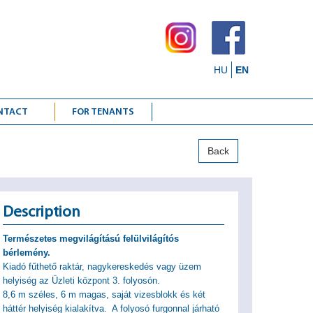
HU
EN
NTACT
FOR TENANTS
Back
Description
Természetes megvilágítású felülvilágítós
bérlemény.
Kiadó fűthető raktár, nagykereskedés vagy üzem
helyiség az Üzleti központ 3. folyosón.
8,6 m széles, 6 m magas, saját vizesblokk és két
háttér helyiség kialakítva. A folyosó furgonnal járható