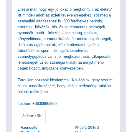
Érezte már, hogy egy jó lokáció megkönnyíti az életét?
Itt minden adott az üzleti tevékenységéhez, sőt még a
szabadidő eltöltéséhez is. 500 férőhelyes parkoló,
éttermek, kávézók, bio- és gluténmentes pékségek,
nyomdák, papír-, írószer, villamosság, ruházat,
könyvelőiroda, kommunikációs és média ügynökségek,
dizájn és egyéb boltok, képzőművészeti galéria,
fotóstúdió és sport. Tömegközlekedve és
személygépkocsival is jól megközelíthető. Elképesztő
lehetőségek üzleti szinergia kialakítására jól menő
cégek között, impozáns környezetben.
Forduljon hozzánk bizalommal! Kollégáink igény szerint
állnak rendelkezésére, hogy ideális bérleményt találjon
nálunk reális áron.
Telefon: +36309962962
Jellemzők
Azonosító:
PP59-1-204m2