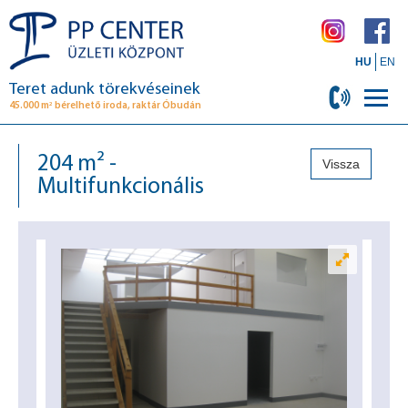
HU
EN
Teret adunk törekvéseinek
2
45.000 m
bérelhető iroda, raktár Óbudán
204 m² -
Vissza
Multifunkcionális