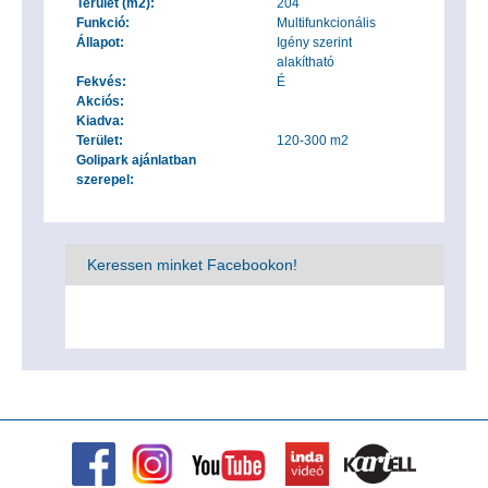
Terület (m2):
204
Funkció:
Multifunkcionális
Állapot:
Igény szerint
alakítható
Fekvés:
É
Akciós:
Kiadva:
Terület:
120-300 m2
Golipark ajánlatban
szerepel:
Keressen minket Facebookon!